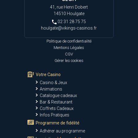
41, rue Henri Dobert
14510 Houlgate
02 31 28 75 75
houlgate@vikings-casinos.fr
Politique de confidentialité
Mentions Légales
CGV
Gérer les cookies
Votre Casino
Casino & Jeux
Animations
Catalogue cadeaux
Bar & Restaurant
Coffrets Cadeaux
Infos Pratiques
Programme de fidélité
Adhérer au programme