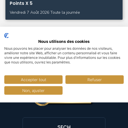
Points X 5
Vendredi 7 Août 2026 Toute la journée
VOIR LE PROGRAMME COMPLET DE NOS
Nous utilisons des cookies
ANIMATIONS CULTURELLES
Nous pouvons les placer pour analyser les données de nos visiteurs,
améliorer notre site Web, afficher un contenu personnalisé et vous faire
vivre une expérience inoubliable. Pour plus d'informations sur les cookies
que nous utilisons, ouvrez les paramètres.
Accepter tout
Refuser
Non, ajuster
SECH