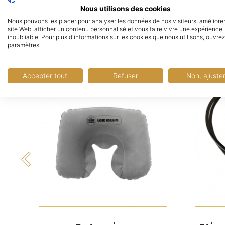
Nous utilisons des cookies
Nous pouvons les placer pour analyser les données de nos visiteurs, améliorer
site Web, afficher un contenu personnalisé et vous faire vivre une expérience
Ces 
inoubliable. Pour plus d'informations sur les cookies que nous utilisons, ouvrez
paramètres.
Accepter tout
Refuser
Non, ajuste
prev