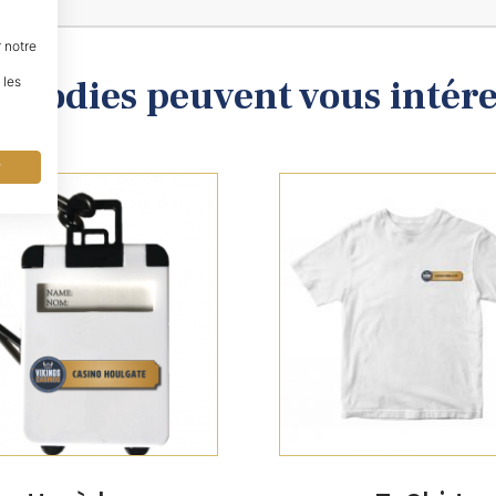
 notre
Goodies peuvent vous intér
 les
r