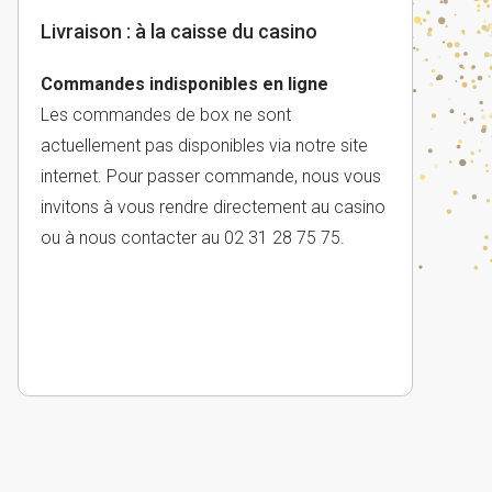
Livraison : à la caisse du casino
Commandes indisponibles en ligne
Les commandes de box ne sont
actuellement pas disponibles via notre site
internet. Pour passer commande, nous vous
invitons à vous rendre directement au casino
ou à nous contacter au 02 31 28 75 75.