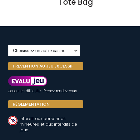
Tote Bag
PREVENTION AU JEU EXCESSIF
Joueur en difficulté : Prenez rendez-vous
RÉGLEMENTATION
Interdit aux personnes
mineures et aux interdits de
jeux