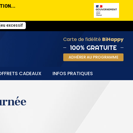
TION...
jeu excessif
Carte de fidélité
BiHappy
100% GRATUITE
ADHÉRER AU PROGRAMME
FFRETS CADEAUX
INFOS PRATIQUES
urnée