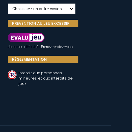
PREVENTION AU JEU EXCESSIF
Joueur en difficulté : Prenez rendez-vous
RÉGLEMENTATION
Interdit aux personnes
mineures et aux interdits de
jeux