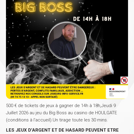
500 € de tickets de jeux à gagner de 14h à 18h,Jeudi 9
Juillet 2026 au jeu du Big Boss au casino de HOULGATE
(conditions à l'accueil).Un tirage toute les 30 mins.
LES JEUX D’ARGENT ET DE HASARD PEUVENT ETRE