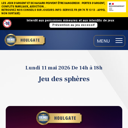
LES JEUX D’ARGENT ET DE HASARD PEUVENT ÊTRE DANGEREUX : PERTES D’ARGENT,
CONFLITS FAMILIAUX, ADDICTION...
RETROUVEZ NOS CONSEILS SUR JOUEURS-INFO-SERVICE.FR (09 74 75 13 13 - APPEL
NON SURTAXÉ)
Interdit aux personnes mineures et aux interdits de jeux
Prévention au jeu excessif
Lundi 11 mai 2026 De 14h à 18h
Jeu des sphères